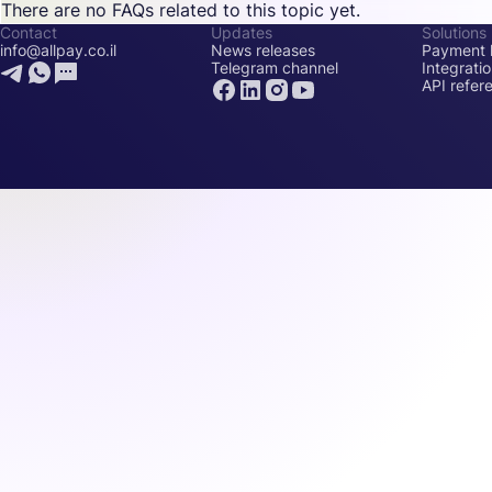
There are no FAQs related to this topic yet.
Contact
Updates
Solutions
info@allpay.co.il
News releases
Payment l
Telegram channel
Integrati
API refer