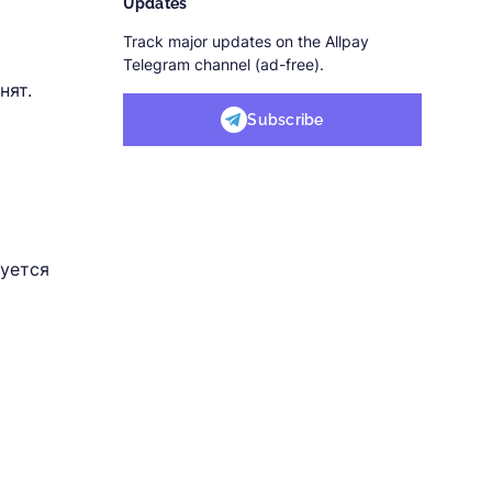
Updates
Track major updates on the Allpay
Telegram channel (ad-free).
нят.
Subscribe
буется