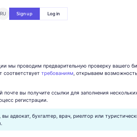
RU
Sign up
Log in
ации мы проводим предварительную проверку вашего б
йт соответствует
требованиям
, открываем возможност
й почте вы получите ссылки для заполнения нескольки
оцесс регистрации.
 вы адвокат, бухгалтер, врач, риелтор или туристичес
.