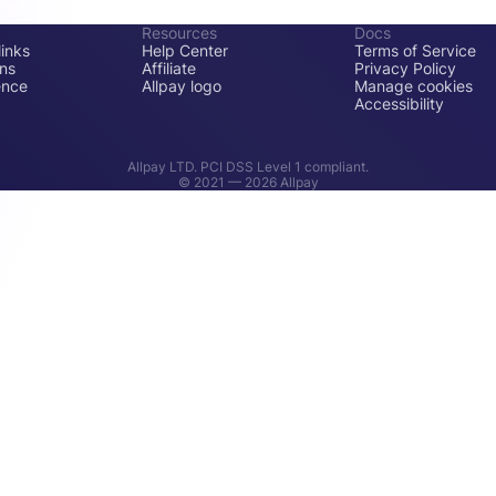
Resources
Docs
inks
Help Center
Terms of Service
ons
Affiliate
Privacy Policy
ence
Allpay logo
Manage cookies
Accessibility
Allpay LTD. PCI DSS Level 1 compliant.
© 2021 —
2026
Allpay