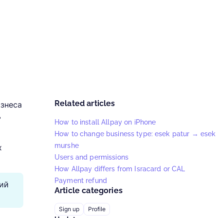
Related articles
изнеса
ь
How to install Allpay on iPhone
How to change business type: esek patur → esek
murshe
х
Users and permissions
How Allpay differs from Isracard or CAL
Payment refund
кий
Article categories
Sign up
Profile